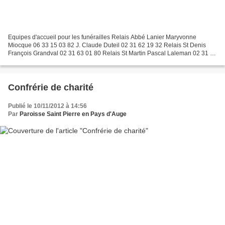
Equipes d'accueil pour les funérailles Relais Abbé Lanier Maryvonne
Miocque 06 33 15 03 82 J. Claude Duteil 02 31 62 19 32 Relais St Denis
François Grandval 02 31 63 01 80 Relais St Martin Pascal Laleman 02 31 64
94 10 Armand Gohier 02 31 65 10 83 Marie-Cécile...
Confrérie de charité
Publié le 10/11/2012 à 14:56
Par
Paroisse Saint Pierre en Pays d'Auge