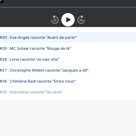
#30 : Eve Angeli raconte "Avant de partir"
#29 : MC Solaar raconte "Bouge de là"
28 : Lorie raconte "Je vais vite"
#27 : Christophe Willem raconte "Jacques a dit"
#26 : Chimène Badi raconte "Entre nous"
#25 : Indochine raconte "3e sexe"
#24 : Zaho raconte "C'est chelou"
#23 : Patrick Bruel raconte "Au café des délices"
#22 : Kyo raconte "Le chemin"
#21 : Nolwenn Leroy raconte "Cassé"