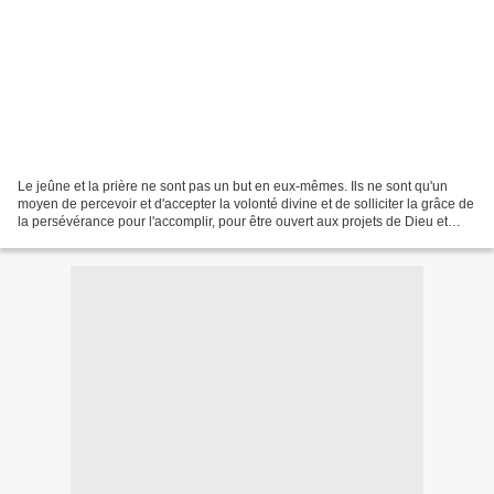
Le jeûne et la prière ne sont pas un but en eux-mêmes. Ils ne sont qu'un
moyen de percevoir et d'accepter la volonté divine et de solliciter la grâce de
la persévérance pour l'accomplir, pour être ouvert aux projets de Dieu et
pour marcher sur les traces...