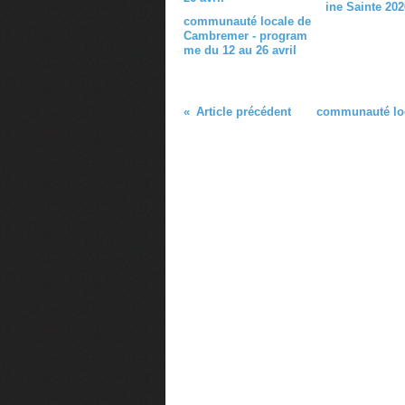
ine Sainte 202
communauté locale de
Cambremer - program
me du 12 au 26 avril
Article précédent
communauté loc