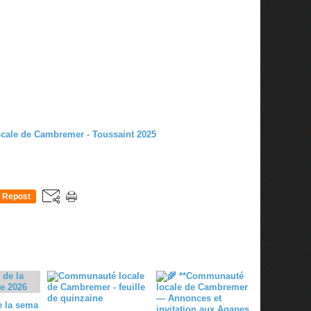
Repost
0
 la sema