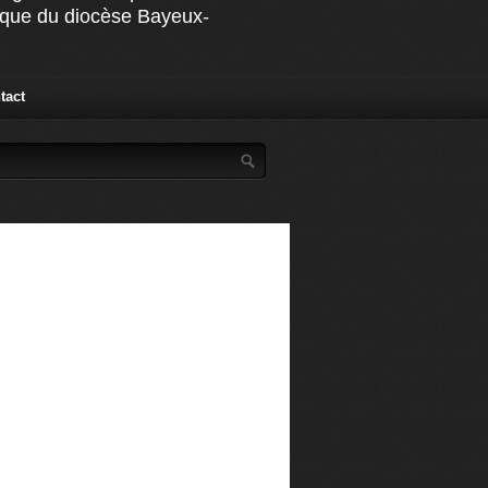
ique du diocèse Bayeux-
tact