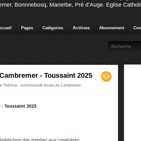
emer, Bonnnebosq, Manerbe, Pré d’Auge. Eglise Cathol
ccueil
Pages
Catégories
Archives
Abonnement
Con
Cambremer - Toussaint 2025
inte Thérèse - communauté locale de Cambremer
- Toussaint 2025
énédiction des tombes aux cimetières