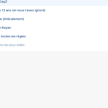
 DayZ
 a 13 ans (et vous l'avez ignoré)
e (littéralement)
im Rayan
 toutes les règles
s les jeux vidéo
us choquant de Rockstar ? - Le scandale BULLY
e plus moche de Steam
du RÊVE tourne au CAUCHEMAR
pendant 8 heures
it… à tort
umiliés par un jeu vidéo
ire - Final Fantasy 8